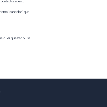
 contactos abaixo
amento “cancelar” que
ualquer questão ou se
Condições Gerais de Venda
RGPG
Política de Privacidade
s