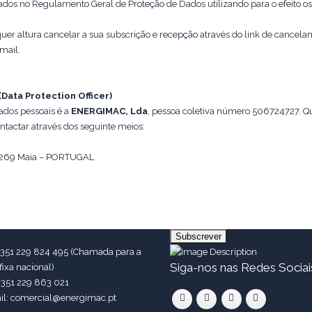
ados no Regulamento Geral de Proteção de Dados utilizando para o efeito os
uer altura cancelar a sua subscrição e recepção através do link de cancel
mail.
Data Protection Officer)
ados pessoais é a
ENERGIMAC, Lda
, pessoa coletiva número 506724727. Q
ontactar através dos seguinte meios:
5-269 Maia – PORTUGAL
Nossos Contactos
Subscrição de Newsletter
 Maia (Porto)
Email Address :
gação: Setúbal
Política de Privacidade & Cookies
 +351 229 824 495 (Chamada para a
Siga-nos nas Redes Sociai
fixa nacional)
+351 229 863 021
il: comercial@energimac.pt