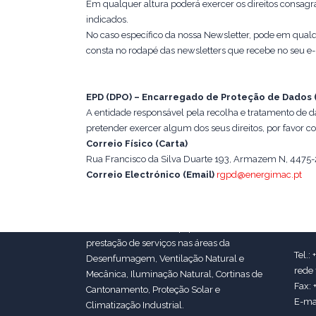
Em qualquer altura poderá exercer os direitos consagr
indicados.
No caso específico da nossa Newsletter, pode em qualq
consta no rodapé das newsletters que recebe no seu e-
EPD (DPO) – Encarregado de Proteção de Dados (
A entidade responsável pela recolha e tratamento de d
pretender exercer algum dos seus direitos, por favor c
Correio Físico (Carta)
Rua Francisco da Silva Duarte 193, Armazem N, 447
Correio Electrónico (Email)
rgpd@energimac.pt
Os 
Sede:
A ENERGIMAC é uma empresa dedicada à
Dele
comercialização de equipamentos e
prestação de serviços nas áreas da
Tel.:
Desenfumagem, Ventilação Natural e
rede 
Mecânica, Iluminação Natural, Cortinas de
Fax: 
Cantonamento, Proteção Solar e
E-ma
Climatização Industrial.