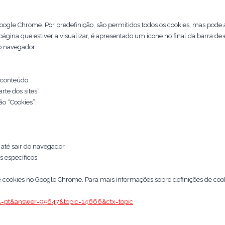
oogle Chrome. Por predefinição, são permitidos todos os cookies, mas pode aj
página que estiver a visualizar, é apresentado um ícone no final da barra de
o navegador.
 conteúdo.
te dos sites”.
ão “Cookies”:
 até sair do navegador
s específicos
 de cookies no Google Chrome. Para mais informações sobre definições de coo
hl=pt&answer=95647&topic=14666&ctx=topic