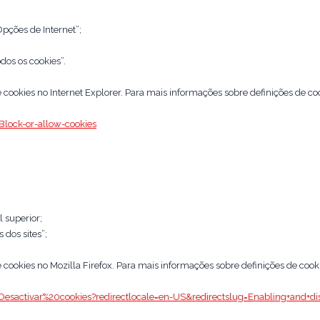
pções de Internet”;
dos os cookies”.
e cookies no Internet Explorer. Para mais informações sobre definições de coo
lock-or-allow-cookies
l superior;
 dos sites”;
e cookies no Mozilla Firefox. Para mais informações sobre definições de cooki
Desactivar%20cookies?redirectlocale=en-US&redirectslug=Enabling+and+di