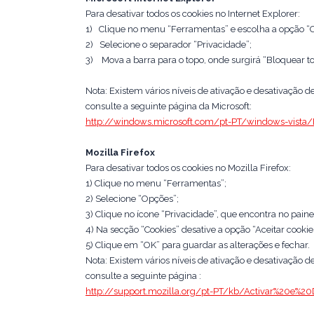
Para desativar todos os cookies no Internet Explorer:
1) Clique no menu “Ferramentas” e escolha a opção “O
2) Selecione o separador “Privacidade”;
3) Mova a barra para o topo, onde surgirá “Bloquear to
Nota: Existem vários níveis de ativação e desativação d
consulte a seguinte página da Microsoft:
http://windows.microsoft.com/pt-PT/windows-vista/B
Mozilla Firefox
Para desativar todos os cookies no Mozilla Firefox:
1) Clique no menu “Ferramentas”;
2) Selecione “Opções”;
3) Clique no ícone “Privacidade”, que encontra no paine
4) Na secção “Cookies” desative a opção “Aceitar cookies
5) Clique em “OK” para guardar as alterações e fechar.
Nota: Existem vários níveis de ativação e desativação d
consulte a seguinte página :
http://support.mozilla.org/pt-PT/kb/Activar%20e%20