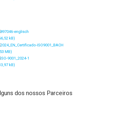
Os Nossos Contact
lguns dos nossos Parceiros
Sede: Maia (Porto)
A ENERGIMAC é uma empresa dedicada à
Delegação: Setúbal
comercialização de equipamentos e
prestação de serviços nas áreas da
Tel.: +351 229 824 495 (C
Desenfumagem, Ventilação Natural e
rede fixa nacional)
Mecânica, Iluminação Natural, Cortinas de
Fax: +351 229 863 021
Cantonamento, Proteção Solar e