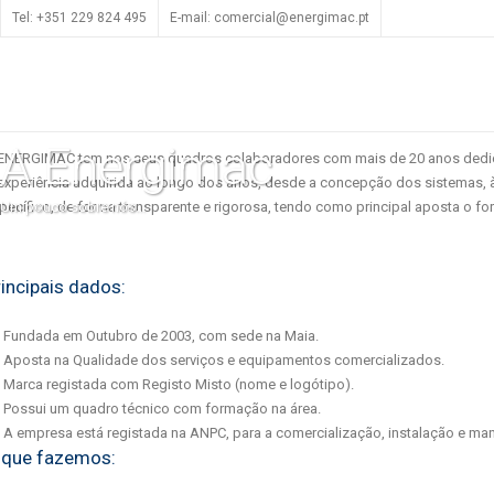
Tel: +351 229 824 495
E-mail: comercial@energimac.pt
ENERGIMAC
é uma empresa dedicada à comercialização d
atural e Mecânica, Iluminação Natural, Cortinas de Cantonam
A Energimac
ENERGIMAC tem nos seus quadros colaboradores com mais de 20 anos dedi
experiência adquirida ao longo dos anos, desde a concepção dos sistemas, 
pecífico, de forma transparente e rigorosa, tendo como principal aposta o f
Um pouco sobre nós...
rincipais dados:
Fundada em Outubro de 2003, com sede na Maia.
Aposta na Qualidade dos serviços e equipamentos comercializados.
Marca registada com Registo Misto (nome e logótipo).
Possui um quadro técnico com formação na área.
A empresa está registada na ANPC, para a comercialização, instalação e
 que fazemos: