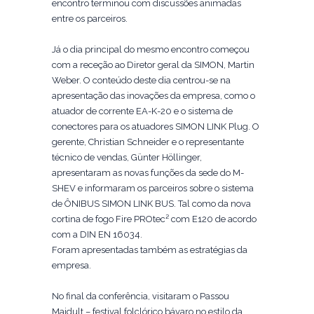
encontro terminou com discussões animadas
entre os parceiros.
Já o dia principal do mesmo encontro começou
com a receção ao Diretor geral da SIMON, Martin
Weber. O conteúdo deste dia centrou-se na
apresentação das inovações da empresa, como o
atuador de corrente EA-K-20 e o sistema de
conectores para os atuadores SIMON LINK Plug. O
gerente, Christian Schneider e o representante
técnico de vendas, Günter Höllinger,
apresentaram as novas funções da sede do M-
SHEV e informaram os parceiros sobre o sistema
de ÔNIBUS SIMON LINK BUS. Tal como da nova
cortina de fogo Fire PROtec² com E120 de acordo
com a DIN EN 16034.
Foram apresentadas também as estratégias da
empresa.
No final da conferência, visitaram o Passou
Maidult – festival folclórico bávaro no estilo da