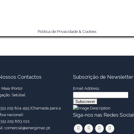
Política de Privacidade & Cookies
Nossos Contactos
Subscrição de Newsletter
 Maia (Porto)
Email Address :
gação: Setúbal
 +351 229 824 495 (Chamada para a
Siga-nos nas Redes Sociai
fixa nacional)
+351 229 863 021
il: comercial@energimac.pt