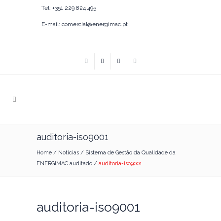
Tel: +351 229 824 495
E-mail: comercial@energimac.pt
auditoria-iso9001
Home
/
Notícias
/
Sistema de Gestão da Qualidade da
ENERGIMAC auditado
/
auditoria-iso9001
auditoria-iso9001