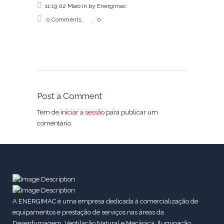
11:19 02 Maio
in
by
Energimac
0 Comments
0
Post a Comment
Tem de
iniciar a sessão
para publicar um
comentário.
A ENERGIMAC é uma empresa dedicada à comercialização de
equipamentos e prestação de serviços nas áreas da
Desenfumagem, Ventilação Natural e Mecânica, Iluminação