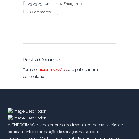
23:23 25 Junho
in
by
Energimac
0 Comments
0
Post a Comment
Tem de
iniciar a sessão
para publicar um
comentário.
A ENERGIMAC é uma empresa dedicada à comercialização de
equipamentos e prestação de serviços nas áreas da
Desenfumagem, Ventilação Natural e Mecânica, Iluminação