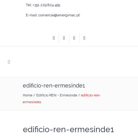
Tel: +351 229 824 495
E-mail: comercial@energimac.pt
edificio-ren-ermesinde1
Home
/
Edifício REN - Ermesinde
/
edificio-ren-
ermesinde1
edificio-ren-ermesinde1