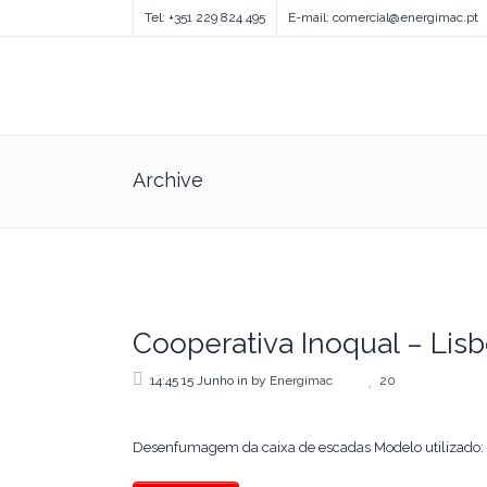
Tel: +351 229 824 495
E-mail: comercial@energimac.pt
Archive
Cooperativa Inoqual – Lis
14:45 15 Junho
in
by
Energimac
20
Desenfumagem da caixa de escadas Modelo utilizado: 