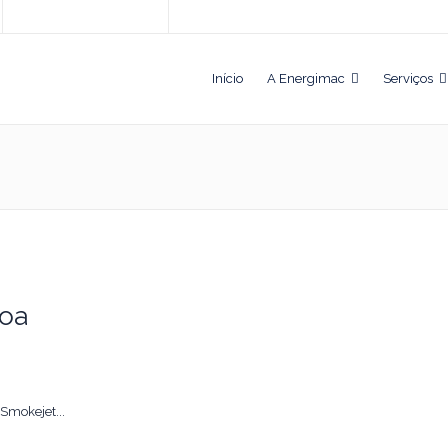
Início
A Energimac
Serviços
boa
Smokejet...