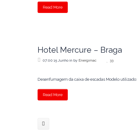
Read More
Hotel Mercure – Braga
07:00 15 Junho
in
by
Energimac
33
Desenfumagem da caixa de escadas Modelo utilizado: S
Os 
Read More
Sede:
A ENERGIMAC é uma empresa dedicada à
Dele
comercialização de equipamentos e
prestação de serviços nas áreas da
Tel.:
Desenfumagem, Ventilação Natural e
rede 
Mecânica, Iluminação Natural, Cortinas de
Fax: 
Cantonamento, Proteção Solar e