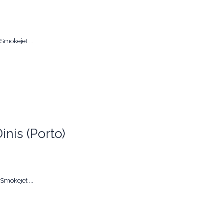
mokejet ...
inis (Porto)
mokejet ...