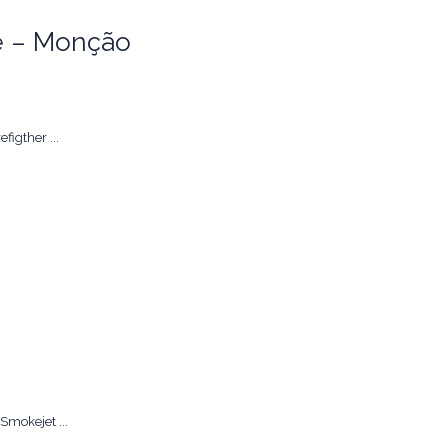
de – Monção
igther ...
mokejet ...