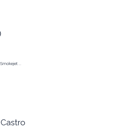
)
mokejet ...
 Castro