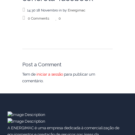
14:30 18 Novembro
in
by
Energimac
0 Comments
0
Post a Comment
Tem de
iniciar a sessão
para publicar um
comentário.
A ENERGIMAC é uma empresa dedicada à comercialização de
equipamentos e prestação de serviços nas áreas da