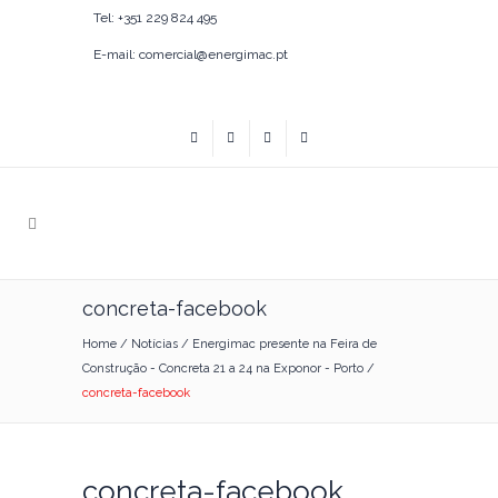
Tel: +351 229 824 495
E-mail: comercial@energimac.pt
concreta-facebook
Home
/
Notícias
/
Energimac presente na Feira de
Construção - Concreta 21 a 24 na Exponor - Porto
/
concreta-facebook
concreta-facebook