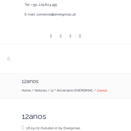
Tel: +351 229 824 495
E-mail: comercial@energimac.pt
12anos
Home
/
Notícias
/
12.º Aniversário ENERGIMAC
/
12anos
12anos
16:24 02 Outubro
in
by
Energimac