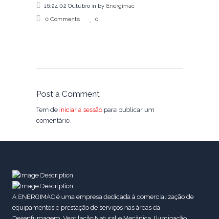
16:24 02 Outubro
in
by
Energimac
0 Comments
0
Post a Comment
Tem de
iniciar a sessão
para publicar um
comentário.
A ENERGIMAC é uma empresa dedicada à comercialização de
equipamentos e prestação de serviços nas áreas da
Desenfumagem, Ventilação Natural e Mecânica, Iluminação