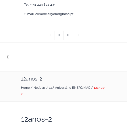
Tel: +351 229 824 495
E-mail: comercial@energimac.pt
12anos-2
Home
/
Notícias
/
12.º Aniversário ENERGIMAC
/
12anos-
2
12anos-2