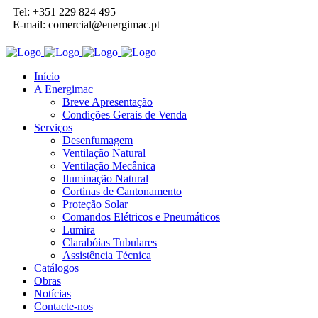
Tel: +351 229 824 495
E-mail: comercial@energimac.pt
Início
A Energimac
Breve Apresentação
Condições Gerais de Venda
Serviços
Desenfumagem
Ventilação Natural
Ventilação Mecânica
Iluminação Natural
Cortinas de Cantonamento
Proteção Solar
Comandos Elétricos e Pneumáticos
Lumira
Clarabóias Tubulares
Assistência Técnica
Catálogos
Obras
Notícias
Contacte-nos