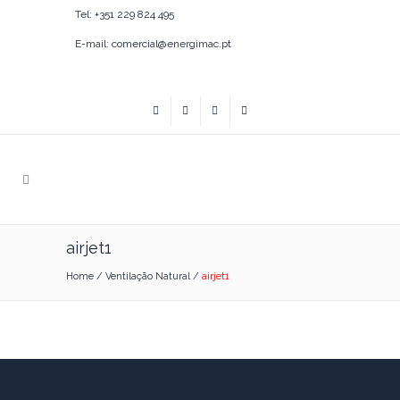
Tel: +351 229 824 495
E-mail: comercial@energimac.pt
airjet1
Home
/
Ventilação Natural
/
airjet1