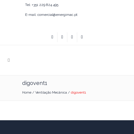
Tel: +351 229 824 495
E-mail: comercial@energimac.pt
digovent1
Home
/
Ventilação Mecânica
/
digovent1