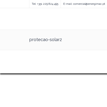
Tel: +351 229 824 495
E-mail: comercial@energimac.pt
protecao-solar2