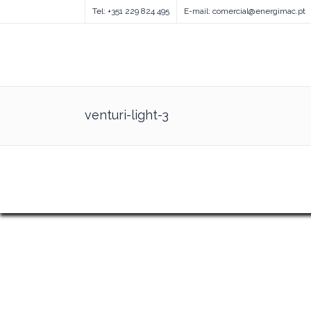
Tel: +351 229 824 495
E-mail: comercial@energimac.pt
venturi-light-3