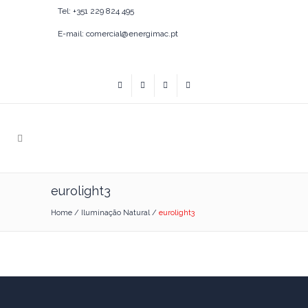
Tel: +351 229 824 495
E-mail: comercial@energimac.pt
eurolight3
Home
/
Iluminação Natural
/
eurolight3