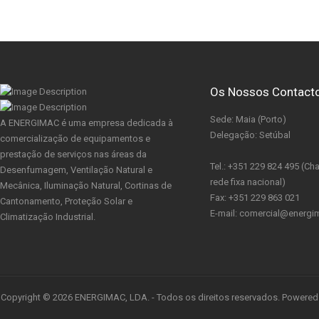
Os Nossos Contact
Sede: Maia (Porto)
A ENERGIMAC é uma empresa dedicada à
Delegação: Setúbal
comercialização de equipamentos e
prestação de serviços nas áreas da
Tel.: +351 229 824 495 (C
Desenfumagem, Ventilação Natural e
rede fixa nacional)
Mecânica, Iluminação Natural, Cortinas de
Fax: +351 229 863 021
Cantonamento, Proteção Solar e
E-mail: comercial@energi
Climatização Industrial.
Copyright © 2026 ENERGIMAC, LDA. - Todos os direitos reservados. Powered