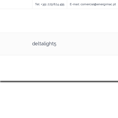
Tel: +351 229 824 495
E-mail: comercial@energimac.pt
deltalight5