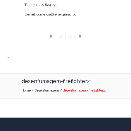
Tel: +351 229 824 495
E-mail: comercial@energimac.pt
desenfumagem-firefighter2
Home
/
Desenfumagem
/
desenfumagem-firefighter2