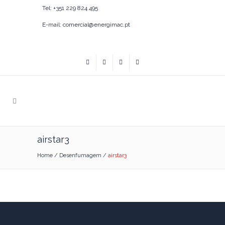
Tel: +351 229 824 495
E-mail: comercial@energimac.pt
airstar3
Home
/
Desenfumagem
/
airstar3