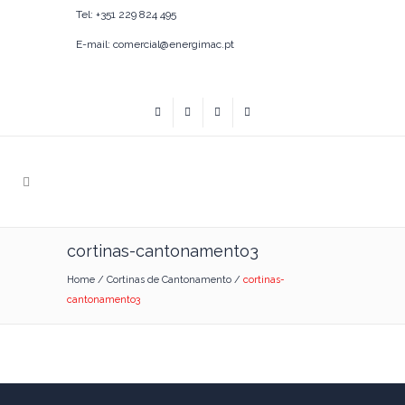
Tel: +351 229 824 495
E-mail: comercial@energimac.pt
cortinas-cantonamento3
Home
/
Cortinas de Cantonamento
/
cortinas-
cantonamento3