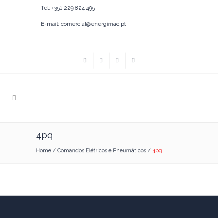
Tel: +351 229 824 495
E-mail: comercial@energimac.pt
4pq
Home
/
Comandos Elétricos e Pneumáticos
/
4pq