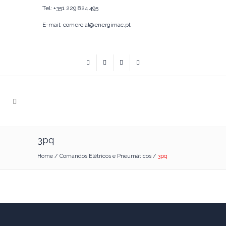
Tel: +351 229 824 495
E-mail: comercial@energimac.pt
3pq
Home
/
Comandos Elétricos e Pneumáticos
/
3pq