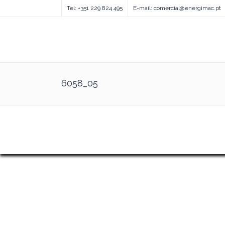
Tel: +351 229 824 495
E-mail: comercial@energimac.pt
6058_05