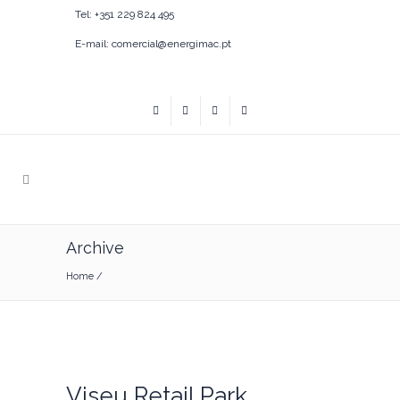
Tel: +351 229 824 495
E-mail: comercial@energimac.pt
Archive
Home
/
Viseu Retail Park