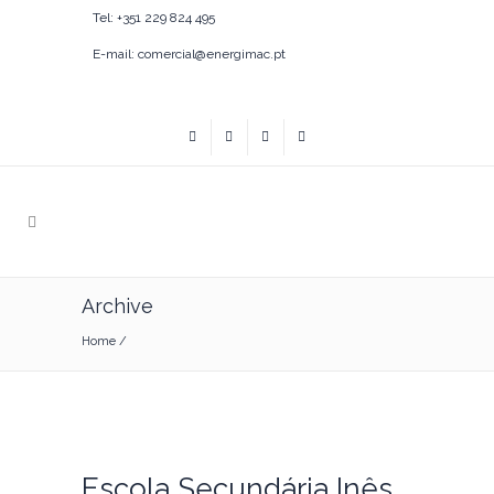
Tel: +351 229 824 495
E-mail: comercial@energimac.pt
Archive
Home
/
Escola Secundária Inês