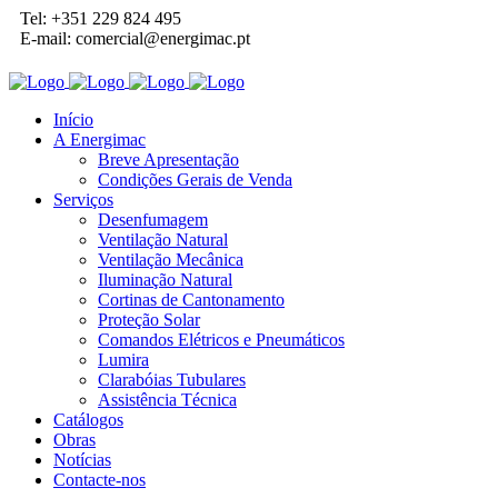
Tel: +351 229 824 495
E-mail: comercial@energimac.pt
Início
A Energimac
Breve Apresentação
Condições Gerais de Venda
Serviços
Desenfumagem
Ventilação Natural
Ventilação Mecânica
Iluminação Natural
Cortinas de Cantonamento
Proteção Solar
Comandos Elétricos e Pneumáticos
Lumira
Clarabóias Tubulares
Assistência Técnica
Catálogos
Obras
Notícias
Contacte-nos