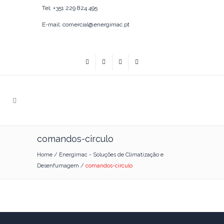
Tel: +351 229 824 495
E-mail: comercial@energimac.pt
comandos-circulo
Home
/
Energimac - Soluções de Climatização e
Desenfumagem
/
comandos-circulo