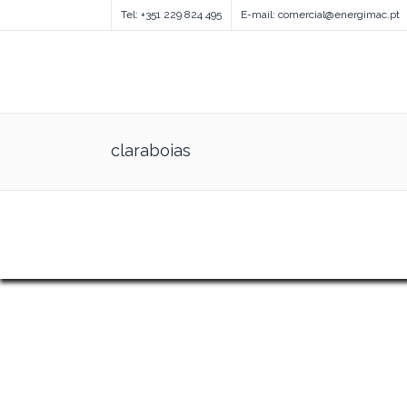
Tel: +351 229 824 495
E-mail: comercial@energimac.pt
claraboias