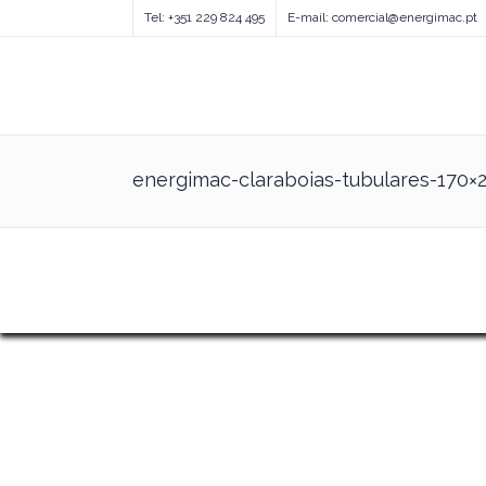
Tel: +351 229 824 495
E-mail: comercial@energimac.pt
energimac-claraboias-tubulares-170×