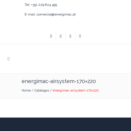
Tel: +351 229 824 495
E-mail: comercial@energimac.pt
energimac-airsystem-170×220
Home
/
Catálogos
/
energimac-airsystem-170×220