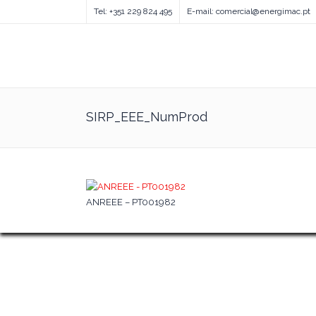
Tel: +351 229 824 495
E-mail: comercial@energimac.pt
SIRP_EEE_NumProd
ANREEE – PT001982